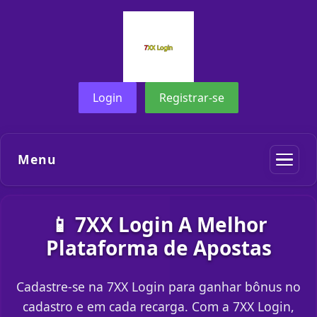
Login
Registrar-se
Menu
📱 7XX Login A Melhor
Plataforma de Apostas
Cadastre-se na 7XX Login para ganhar bônus no
cadastro e em cada recarga. Com a 7XX Login,