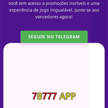
você tem acesso a promoções incríveis e uma
experiência de jogo inigualável. Junte-se aos
vencedores agora!
SEGUIR NO TELEGRAM