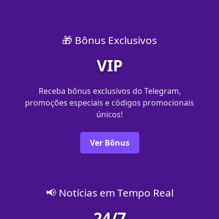
🎁 Bônus Exclusivos
VIP
Receba bônus exclusivos do Telegram,
promoções especiais e códigos promocionais
únicos!
Ver Bônus
📢 Notícias em Tempo Real
24/7