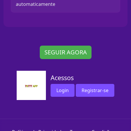
automaticamente
SEGUIR AGORA
Acessos
Login
Registrar-se