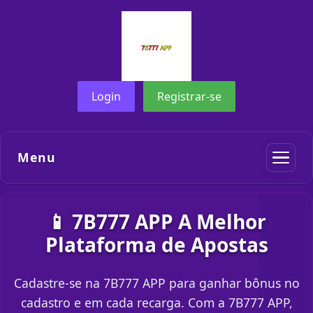
Login
Registrar-se
Menu
📱 7B777 APP A Melhor
Plataforma de Apostas
Cadastre-se na 7B777 APP para ganhar bônus no
cadastro e em cada recarga. Com a 7B777 APP,