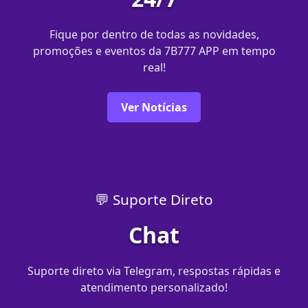
Fique por dentro de todas as novidades,
promoções e eventos da 7B777 APP em tempo
real!
Ver Notícias
💬 Suporte Direto
Chat
Suporte direto via Telegram, respostas rápidas e
atendimento personalizado!