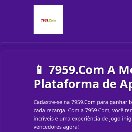
📱 7959.Com A M
Plataforma de A
Cadastre-se na 7959.Com para ganhar 
cada recarga. Com a 7959.Com, você t
incríveis e uma experiência de jogo inig
vencedores agora!