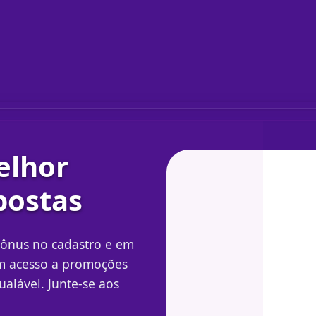
elhor
postas
bônus no cadastro e em
em acesso a promoções
ualável. Junte-se aos