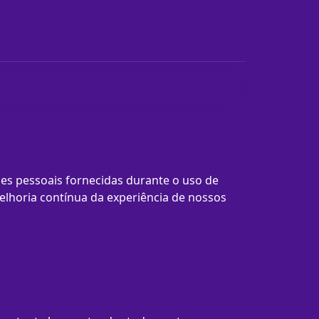
es pessoais fornecidas durante o uso de
elhoria contínua da experiência de nossos