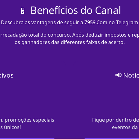
📱 Benefícios do Canal
Descubra as vantagens de seguir a 7959.Com no Telegram
recadação total do concurso. Após deduzir impostos e repas
os ganhadores das diferentes faixas de acerto.
sivos
📢 Notí
m, promoções especiais
Fique por dentro d
s únicos!
eventos da