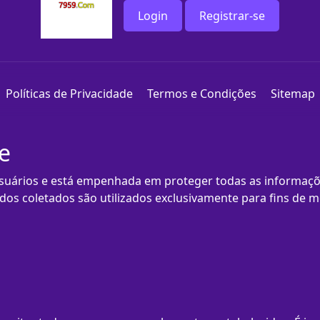
Login
Registrar-se
Políticas de Privacidade
Termos e Condições
Sitemap
de
usuários e está empenhada em proteger todas as informaçõ
os coletados são utilizados exclusivamente para fins de m