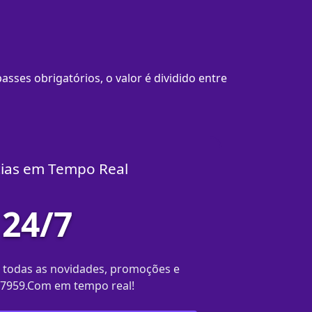
ses obrigatórios, o valor é dividido entre
cias em Tempo Real
24/7
e todas as novidades, promoções e
 7959.Com em tempo real!