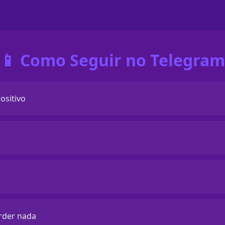
📱 Como Seguir no Telegram
ositivo
erder nada