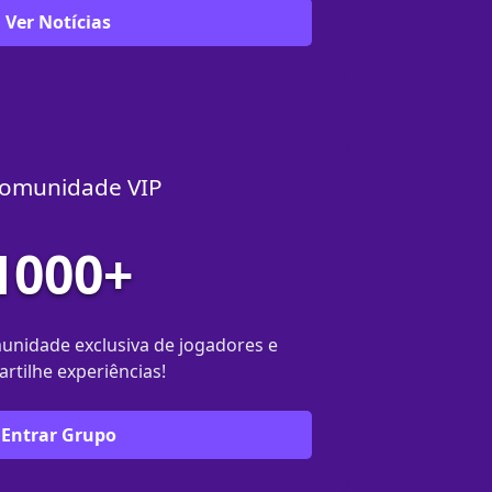
Ver Notícias
Comunidade VIP
1000+
unidade exclusiva de jogadores e
rtilhe experiências!
Entrar Grupo