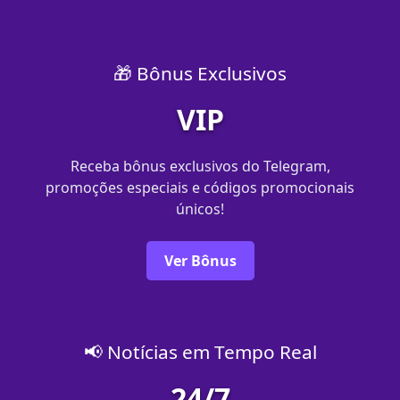
🎁 Bônus Exclusivos
VIP
Receba bônus exclusivos do Telegram,
promoções especiais e códigos promocionais
únicos!
Ver Bônus
📢 Notícias em Tempo Real
24/7