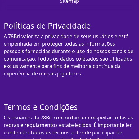
Sitemap
Políticas de Privacidade
A 78Brl valoriza a privacidade de seus usuários e está
empenhada em proteger todas as informações
pessoais fornecidas durante o uso de nossos canais de
comunicação. Todos os dados coletados são utilizados
exclusivamente para fins de melhoria contínua da
experiência de nossos jogadores.
Termos e Condições
Os usuários da 78Brl concordam em respeitar todas as
regras e regulamentos estabelecidos. É importante ler
e entender todos os termos antes de participar de