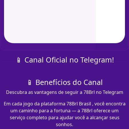
📱 Canal Oficial no Telegram!
📱 Benefícios do Canal
Descubra as vantagens de seguir a 78Brl no Telegram
Em cada jogo da plataforma 78Brl Brasil , você encontra
um caminho para a fortuna — a 78Brl oferece um
serviço completo para ajudar você a alcançar seus
sonhos.