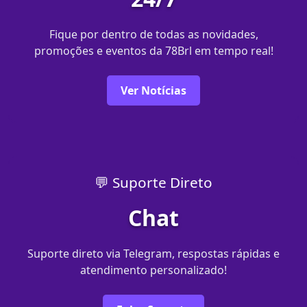
Fique por dentro de todas as novidades,
promoções e eventos da 78Brl em tempo real!
Ver Notícias
💬 Suporte Direto
Chat
Suporte direto via Telegram, respostas rápidas e
atendimento personalizado!