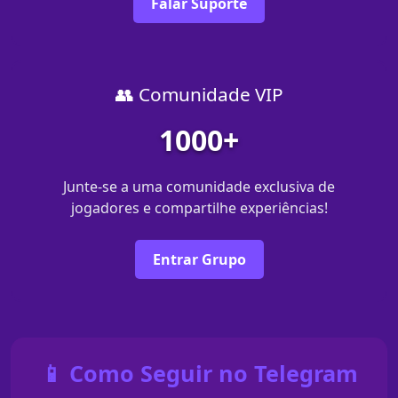
Falar Suporte
👥 Comunidade VIP
1000+
Junte-se a uma comunidade exclusiva de
jogadores e compartilhe experiências!
Entrar Grupo
📱 Como Seguir no Telegram