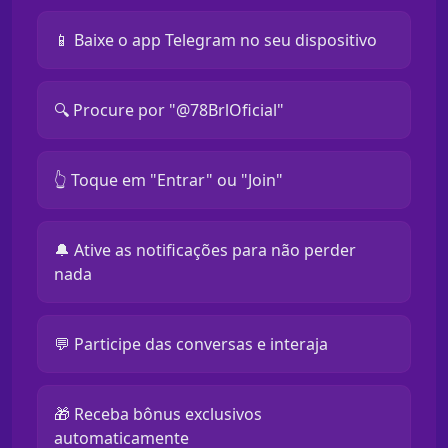
📱 Baixe o app Telegram no seu dispositivo
🔍 Procure por "@78BrlOficial"
👆 Toque em "Entrar" ou "Join"
🔔 Ative as notificações para não perder
nada
💬 Participe das conversas e interaja
🎁 Receba bônus exclusivos
automaticamente