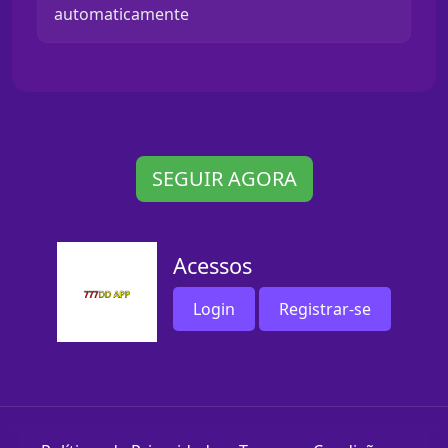
automaticamente
SEGUIR AGORA
Acessos
Login
Registrar-se