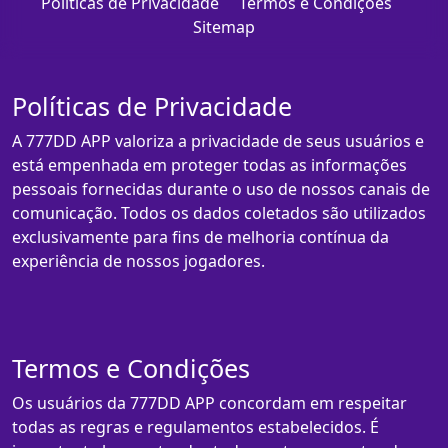
Políticas de Privacidade
Termos e Condições
Sitemap
Políticas de Privacidade
A 777DD APP valoriza a privacidade de seus usuários e
está empenhada em proteger todas as informações
pessoais fornecidas durante o uso de nossos canais de
comunicação. Todos os dados coletados são utilizados
exclusivamente para fins de melhoria contínua da
experiência de nossos jogadores.
Termos e Condições
Os usuários da 777DD APP concordam em respeitar
todas as regras e regulamentos estabelecidos. É