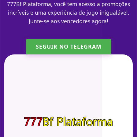
777Bf Plataforma, você tem acesso a promoções
incríveis e uma experiência de jogo inigualável.
Junte-se aos vencedores agora!
SEGUIR NO TELEGRAM