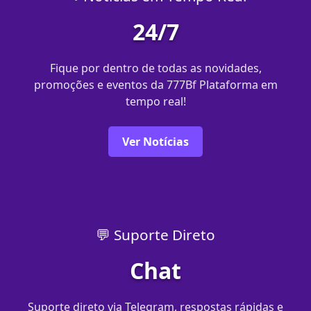
24/7
Fique por dentro de todas as novidades,
promoções e eventos da 777Bf Plataforma em
tempo real!
Ver Notícias
💬 Suporte Direto
Chat
Suporte direto via Telegram, respostas rápidas e