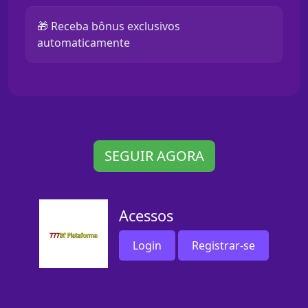
🎁 Receba bônus exclusivos
automaticamente
SEGUIR AGORA
Acessos
Login
Registrar-se