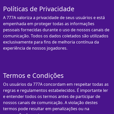
Políticas de Privacidade
A 777A valoriza a privacidade de seus usuários e está
empenhada em proteger todas as informações
pessoais fornecidas durante o uso de nossos canais de
comunicação. Todos os dados coletados são utilizados
exclusivamente para fins de melhoria contínua da
experiência de nossos jogadores.
Termos e Condições
Os usuários da 777A concordam em respeitar todas as
regras e regulamentos estabelecidos. É importante ler
e entender todos os termos antes de participar de
nossos canais de comunicação. A violação destes
termos pode resultar em penalizações ou na