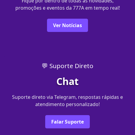
Fique por dentro de todas as novidades,
promoções e eventos da 777A em tempo real!
Ver Notícias
💬 Suporte Direto
Chat
Suporte direto via Telegram, respostas rápidas e
atendimento personalizado!
Falar Suporte