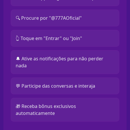
🔍 Procure por "@777AOficial"
👆 Toque em "Entrar" ou "Join"
🔔 Ative as notificações para não perder
nada
💬 Participe das conversas e interaja
🎁 Receba bônus exclusivos
automaticamente