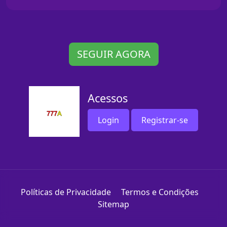
SEGUIR AGORA
Acessos
Login
Registrar-se
Políticas de Privacidade
Termos e Condições
Sitemap