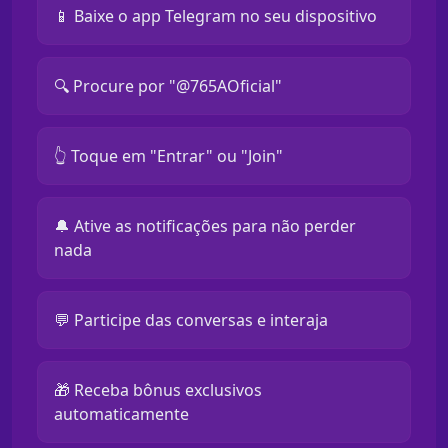
📱 Baixe o app Telegram no seu dispositivo
🔍 Procure por "@765AOficial"
👆 Toque em "Entrar" ou "Join"
🔔 Ative as notificações para não perder
nada
💬 Participe das conversas e interaja
🎁 Receba bônus exclusivos
automaticamente