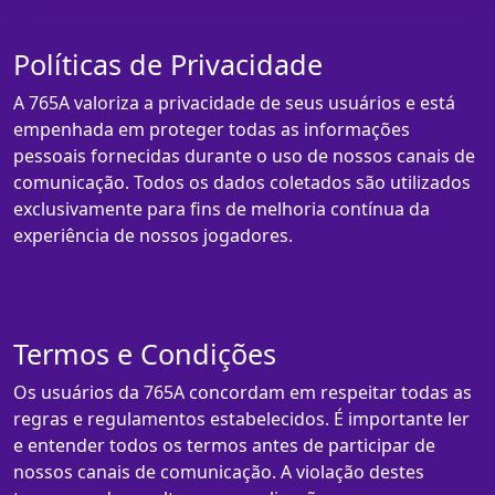
Políticas de Privacidade
A 765A valoriza a privacidade de seus usuários e está
empenhada em proteger todas as informações
pessoais fornecidas durante o uso de nossos canais de
comunicação. Todos os dados coletados são utilizados
exclusivamente para fins de melhoria contínua da
experiência de nossos jogadores.
Termos e Condições
Os usuários da 765A concordam em respeitar todas as
regras e regulamentos estabelecidos. É importante ler
e entender todos os termos antes de participar de
nossos canais de comunicação. A violação destes