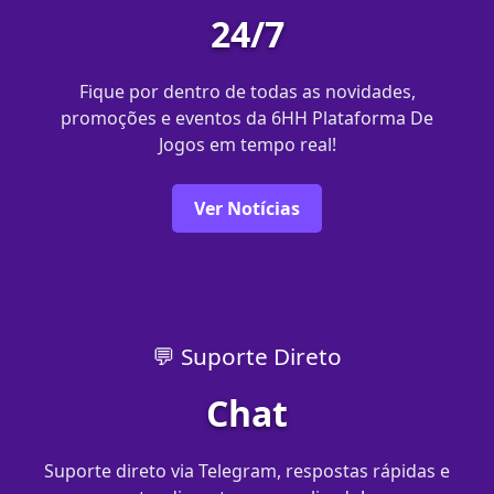
24/7
Fique por dentro de todas as novidades,
promoções e eventos da 6HH Plataforma De
Jogos em tempo real!
Ver Notícias
💬 Suporte Direto
Chat
Suporte direto via Telegram, respostas rápidas e