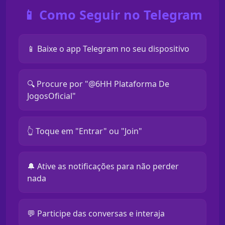
📱 Como Seguir no Telegram
📱 Baixe o app Telegram no seu dispositivo
🔍 Procure por "@6HH Plataforma De
JogosOficial"
👆 Toque em "Entrar" ou "Join"
🔔 Ative as notificações para não perder
nada
💬 Participe das conversas e interaja