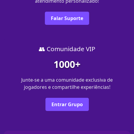
atendimento personalizado!
Falar Suporte
👥 Comunidade VIP
1000+
Junte-se a uma comunidade exclusiva de
jogadores e compartilhe experiências!
Entrar Grupo