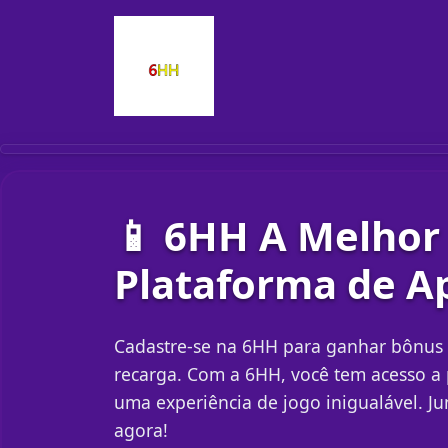
📱 6HH A Melhor
Plataforma de A
Cadastre-se na 6HH para ganhar bônus 
recarga. Com a 6HH, você tem acesso a 
uma experiência de jogo inigualável. J
agora!