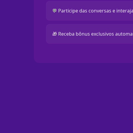
💬 Participe das conversas e interaj
🎁 Receba bônus exclusivos autom