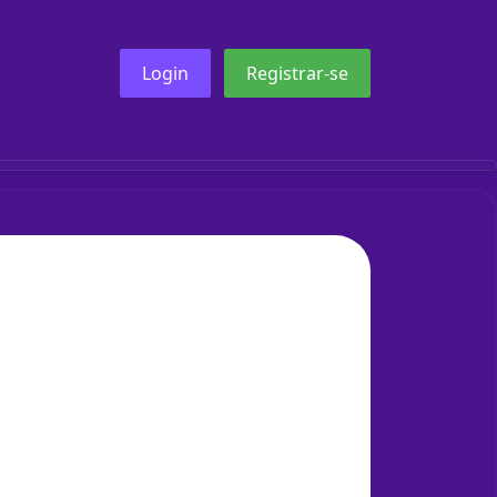
Login
Registrar-se