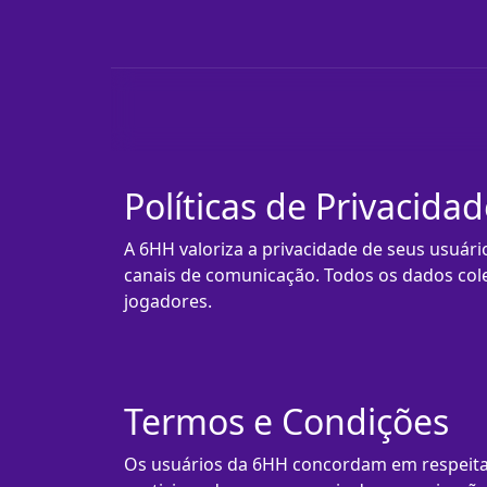
Políticas de Privacida
A 6HH valoriza a privacidade de seus usuá
canais de comunicação. Todos os dados cole
jogadores.
Termos e Condições
Os usuários da 6HH concordam em respeitar 