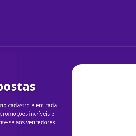
postas
no cadastro e em cada
promoções incríveis e
unte-se aos vencedores