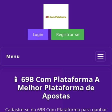
Login
Registrar-se
Menu
📱 69B Com Plataforma A
Melhor Plataforma de
Apostas
Cadastre-se na 69B Com Plataforma para ganhar