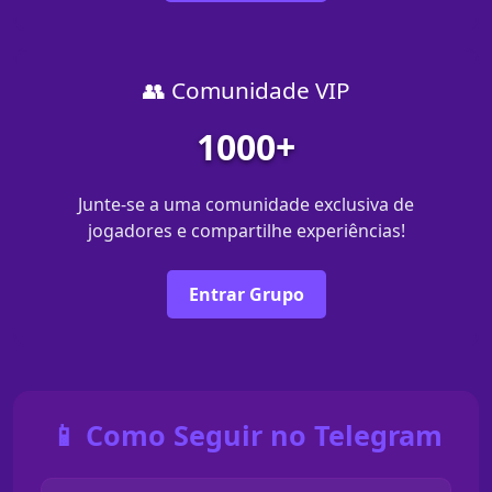
👥 Comunidade VIP
1000+
Junte-se a uma comunidade exclusiva de
jogadores e compartilhe experiências!
Entrar Grupo
📱 Como Seguir no Telegram