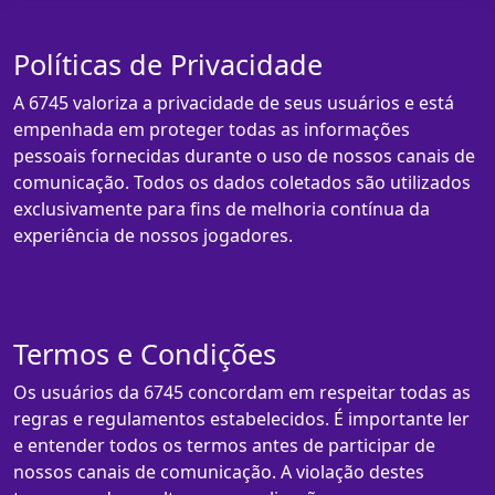
Políticas de Privacidade
A 6745 valoriza a privacidade de seus usuários e está
empenhada em proteger todas as informações
pessoais fornecidas durante o uso de nossos canais de
comunicação. Todos os dados coletados são utilizados
exclusivamente para fins de melhoria contínua da
experiência de nossos jogadores.
Termos e Condições
Os usuários da 6745 concordam em respeitar todas as
regras e regulamentos estabelecidos. É importante ler
e entender todos os termos antes de participar de
nossos canais de comunicação. A violação destes