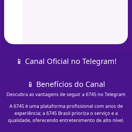
📱 Canal Oficial no Telegram!
📱 Benefícios do Canal
Descubra as vantagens de seguir a 6745 no Telegram
A 6745 é uma plataforma profissional com anos de
experiência; a 6745 Brasil prioriza o serviço e a
qualidade, oferecendo entretenimento de alto nível.