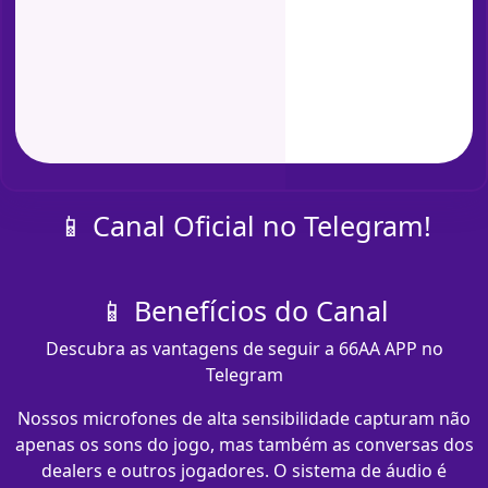
📱 Canal Oficial no Telegram!
📱 Benefícios do Canal
Descubra as vantagens de seguir a 66AA APP no
Telegram
Nossos microfones de alta sensibilidade capturam não
apenas os sons do jogo, mas também as conversas dos
dealers e outros jogadores. O sistema de áudio é