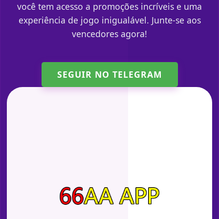
você tem acesso a promoções incríveis e uma
experiência de jogo inigualável. Junte-se aos
vencedores agora!
SEGUIR NO TELEGRAM