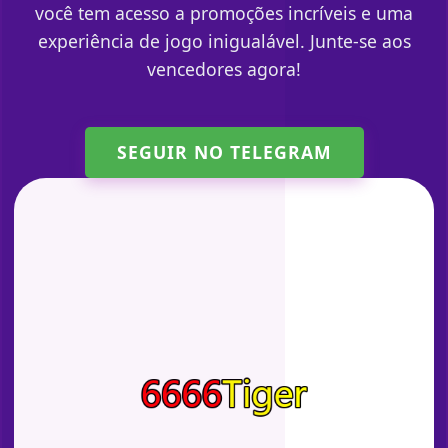
você tem acesso a promoções incríveis e uma
experiência de jogo inigualável. Junte-se aos
vencedores agora!
SEGUIR NO TELEGRAM