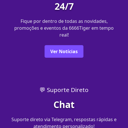
24/7
Fique por dentro de todas as novidades,
promoções e eventos da 6666Tiger em tempo
real!
Ver Notícias
💬 Suporte Direto
Chat
Suporte direto via Telegram, respostas rápidas e
atendimento personalizado!