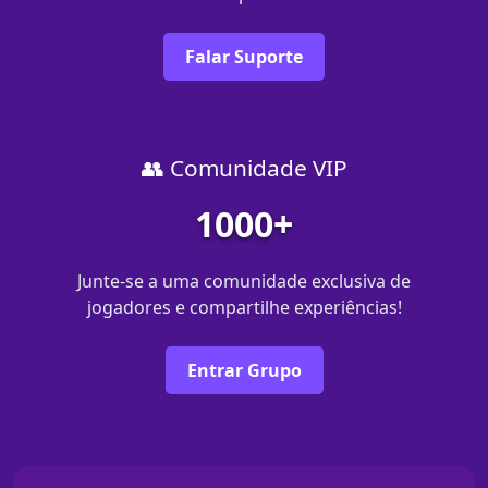
Falar Suporte
👥 Comunidade VIP
1000+
Junte-se a uma comunidade exclusiva de
jogadores e compartilhe experiências!
Entrar Grupo