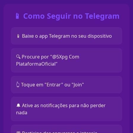
📱 Como Seguir no Telegram
📱 Baixe o app Telegram no seu dispositivo
🔍 Procure por "@5Xpg Com
PlataformaOficial"
👆 Toque em "Entrar" ou "Join"
🔔 Ative as notificações para não perder
nada