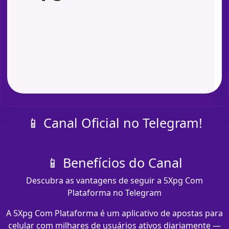
📱 Canal Oficial no Telegram!
📱 Benefícios do Canal
Descubra as vantagens de seguir a 5Xpg Com
Plataforma no Telegram
A 5Xpg Com Plataforma é um aplicativo de apostas para
celular com milhares de usuários ativos diariamente —