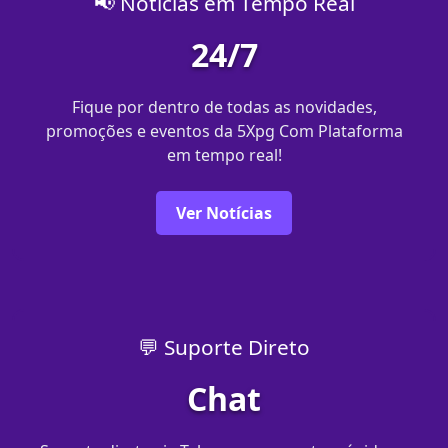
📢 Notícias em Tempo Real
24/7
Fique por dentro de todas as novidades,
promoções e eventos da 5Xpg Com Plataforma
em tempo real!
Ver Notícias
💬 Suporte Direto
Chat