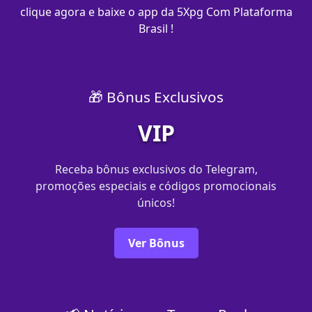
clique agora e baixe o app da 5Xpg Com Plataforma
Brasil !
🎁 Bônus Exclusivos
VIP
Receba bônus exclusivos do Telegram,
promoções especiais e códigos promocionais
únicos!
Ver Bônus