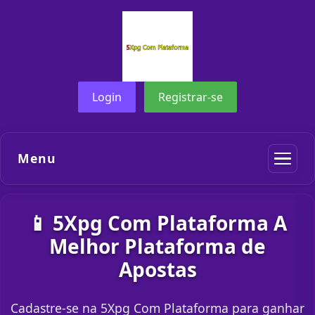
Login
Registrar-se
Menu
📱 5Xpg Com Plataforma A
Melhor Plataforma de
Apostas
Cadastre-se na 5Xpg Com Plataforma para ganhar