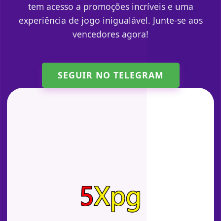
tem acesso a promoções incríveis e uma
experiência de jogo inigualável. Junte-se aos
vencedores agora!
SEGUIR NO TELEGRAM