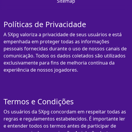
Sitemap
Políticas de Privacidade
A 5Xpg valoriza a privacidade de seus usuários e está
empenhada em proteger todas as informações
pessoais fornecidas durante o uso de nossos canais de
comunicação. Todos os dados coletados são utilizados
exclusivamente para fins de melhoria contínua da
experiência de nossos jogadores.
Termos e Condições
Os usuários da 5Xpg concordam em respeitar todas as
regras e regulamentos estabelecidos. É importante ler
e entender todos os termos antes de participar de