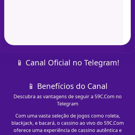
📱 Canal Oficial no Telegram!
📱 Benefícios do Canal
Descubra as vantagens de seguir a 59C.Com no
Telegram
Com uma vasta seleção de jogos como roleta,
blackjack, e bacará, o cassino ao vivo do 59C.Com
oferece uma experiência de cassino autêntica e