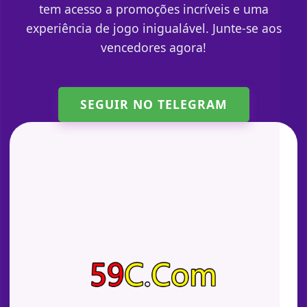
tem acesso a promoções incríveis e uma
experiência de jogo inigualável. Junte-se aos
vencedores agora!
SEGUIR NO TELEGRAM