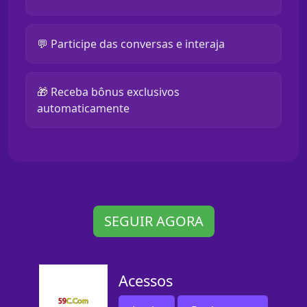
💬 Participe das conversas e interaja
🎁 Receba bônus exclusivos
automaticamente
SEGUIR AGORA
Acessos