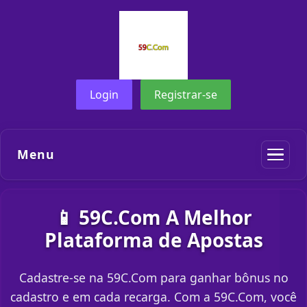
Login
Registrar-se
Menu
📱 59C.Com A Melhor
Plataforma de Apostas
Cadastre-se na 59C.Com para ganhar bônus no
cadastro e em cada recarga. Com a 59C.Com, você