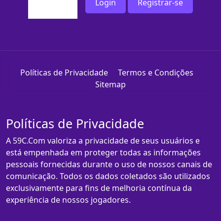
Login
Registrar-se
Políticas de Privacidade
Termos e Condições
Sitemap
Políticas de Privacidade
A 59C.Com valoriza a privacidade de seus usuários e
está empenhada em proteger todas as informações
pessoais fornecidas durante o uso de nossos canais de
comunicação. Todos os dados coletados são utilizados
exclusivamente para fins de melhoria contínua da
experiência de nossos jogadores.