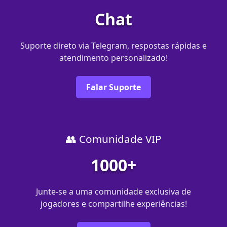
Chat
Suporte direto via Telegram, respostas rápidas e
atendimento personalizado!
Falar Suporte
👥 Comunidade VIP
1000+
Junte-se a uma comunidade exclusiva de
jogadores e compartilhe experiências!