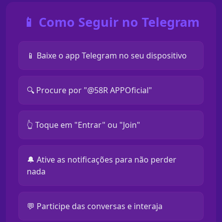
📱 Como Seguir no Telegram
📱 Baixe o app Telegram no seu dispositivo
🔍 Procure por "@58R APPOficial"
👆 Toque em "Entrar" ou "Join"
🔔 Ative as notificações para não perder
nada
💬 Participe das conversas e interaja