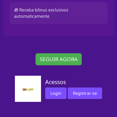
🎁 Receba bônus exclusivos
automaticamente
SEGUIR AGORA
Acessos
Login
Registrar-se