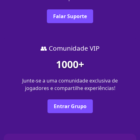
Falar Suporte
👥 Comunidade VIP
1000+
Junte-se a uma comunidade exclusiva de
jogadores e compartilhe experiências!
Entrar Grupo