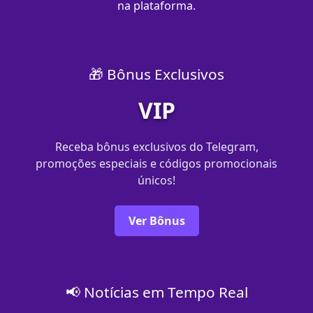
na plataforma.
🎁 Bônus Exclusivos
VIP
Receba bônus exclusivos do Telegram,
promoções especiais e códigos promocionais
únicos!
Ver Bônus
📢 Notícias em Tempo Real