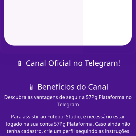
📱 Canal Oficial no Telegram!
📱 Benefícios do Canal
Descubra as vantagens de seguir a 57Pg Plataforma no
Telegram
Para assistir ao Futebol Studio, é necessário estar
logado na sua conta 57Pg Plataforma. Caso ainda não
tenha cadastro, crie um perfil seguindo as instruções