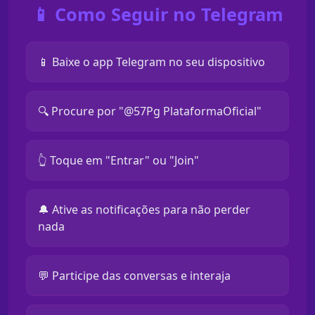
📱 Como Seguir no Telegram
📱 Baixe o app Telegram no seu dispositivo
🔍 Procure por "@57Pg PlataformaOficial"
👆 Toque em "Entrar" ou "Join"
🔔 Ative as notificações para não perder
nada
💬 Participe das conversas e interaja