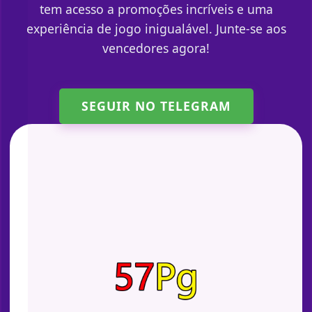
tem acesso a promoções incríveis e uma
experiência de jogo inigualável. Junte-se aos
vencedores agora!
SEGUIR NO TELEGRAM