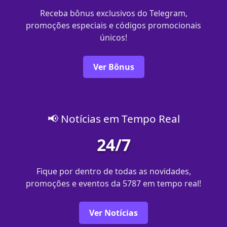
Receba bônus exclusivos do Telegram,
promoções especiais e códigos promocionais
únicos!
Ver Bônus
📢 Notícias em Tempo Real
24/7
Fique por dentro de todas as novidades,
promoções e eventos da 5787 em tempo real!
Ver Notícias