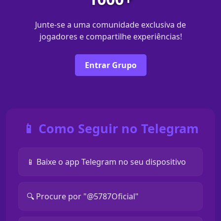
Junte-se a uma comunidade exclusiva de
jogadores e compartilhe experiências!
Entrar Grupo
📱 Como Seguir no Telegram
📱 Baixe o app Telegram no seu dispositivo
🔍 Procure por "@5787Oficial"