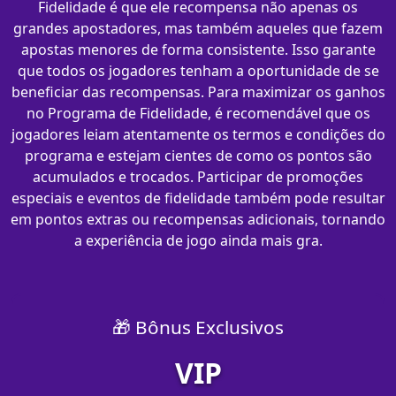
Fidelidade é que ele recompensa não apenas os
grandes apostadores, mas também aqueles que fazem
apostas menores de forma consistente. Isso garante
que todos os jogadores tenham a oportunidade de se
beneficiar das recompensas. Para maximizar os ganhos
no Programa de Fidelidade, é recomendável que os
jogadores leiam atentamente os termos e condições do
programa e estejam cientes de como os pontos são
acumulados e trocados. Participar de promoções
especiais e eventos de fidelidade também pode resultar
em pontos extras ou recompensas adicionais, tornando
a experiência de jogo ainda mais gra.
🎁 Bônus Exclusivos
VIP