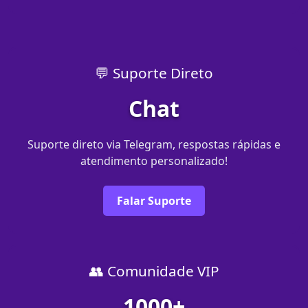
💬 Suporte Direto
Chat
Suporte direto via Telegram, respostas rápidas e
atendimento personalizado!
Falar Suporte
👥 Comunidade VIP
1000+