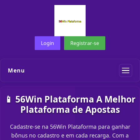
Login
Registrar-se
Menu
📱 56Win Plataforma A Melhor
Plataforma de Apostas
Cadastre-se na 56Win Plataforma para ganhar
bônus no cadastro e em cada recarga. Com a