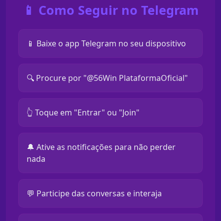
📱 Como Seguir no Telegram
📱 Baixe o app Telegram no seu dispositivo
🔍 Procure por "@56Win PlataformaOficial"
👆 Toque em "Entrar" ou "Join"
🔔 Ative as notificações para não perder
nada
💬 Participe das conversas e interaja