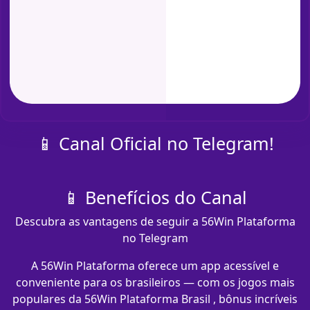
📱 Canal Oficial no Telegram!
📱 Benefícios do Canal
Descubra as vantagens de seguir a 56Win Plataforma
no Telegram
A 56Win Plataforma oferece um app acessível e
conveniente para os brasileiros — com os jogos mais
populares da 56Win Plataforma Brasil , bônus incríveis