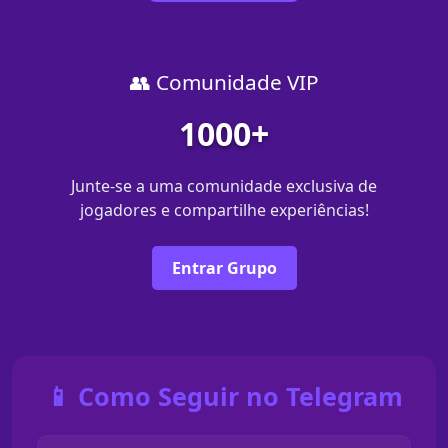
👥 Comunidade VIP
1000+
Junte-se a uma comunidade exclusiva de
jogadores e compartilhe experiências!
Entrar Grupo
📱 Como Seguir no Telegram