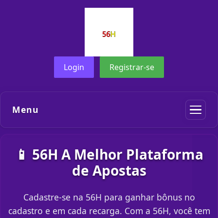
Login
Registrar-se
Menu
📱 56H A Melhor Plataforma
de Apostas
Cadastre-se na 56H para ganhar bônus no
cadastro e em cada recarga. Com a 56H, você tem