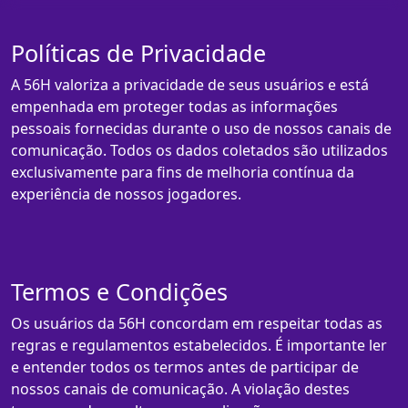
Políticas de Privacidade
A 56H valoriza a privacidade de seus usuários e está
empenhada em proteger todas as informações
pessoais fornecidas durante o uso de nossos canais de
comunicação. Todos os dados coletados são utilizados
exclusivamente para fins de melhoria contínua da
experiência de nossos jogadores.
Termos e Condições
Os usuários da 56H concordam em respeitar todas as
regras e regulamentos estabelecidos. É importante ler
e entender todos os termos antes de participar de
nossos canais de comunicação. A violação destes