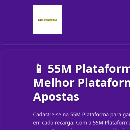
📱 55M Platafor
Melhor Platafor
Apostas
Cadastre-se na 55M Plataforma para ga
em cada recarga. Com a 55M Plataforma