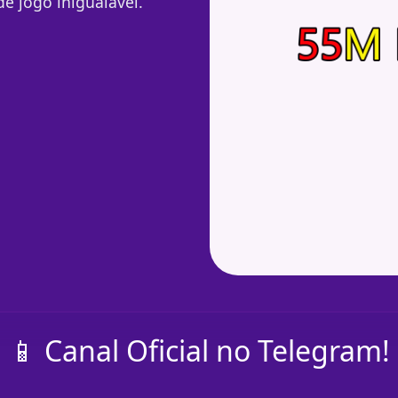
e jogo inigualável.
📱 Canal Oficial no Telegram!