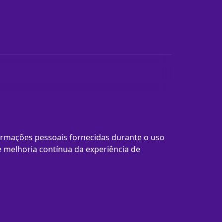
ormações pessoais fornecidas durante o uso
e melhoria contínua da experiência de