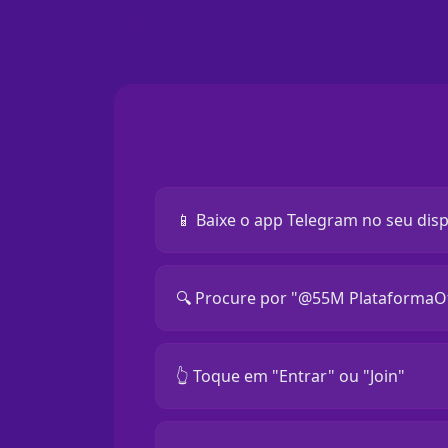
📱 Baixe o app Telegram no seu disp
🔍 Procure por "@55M PlataformaOf
👆 Toque em "Entrar" ou "Join"