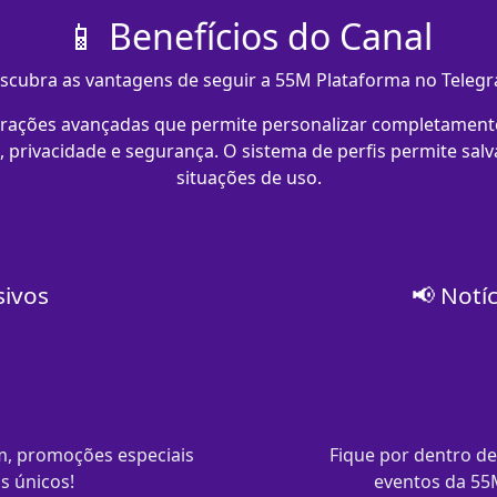
📱 Benefícios do Canal
scubra as vantagens de seguir a 55M Plataforma no Teleg
urações avançadas que permite personalizar completamente
, privacidade e segurança. O sistema de perfis permite sal
situações de uso.
sivos
📢 Notí
m, promoções especiais
Fique por dentro d
s únicos!
eventos da 55