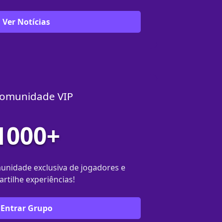
Ver Notícias
Comunidade VIP
1000+
unidade exclusiva de jogadores e
rtilhe experiências!
Entrar Grupo