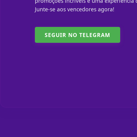
promoções incríveis e uma experiência d
Junte-se aos vencedores agora!
SEGUIR NO TELEGRAM