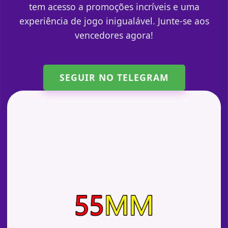
tem acesso a promoções incríveis e uma
experiência de jogo inigualável. Junte-se aos
vencedores agora!
SEGUIR NO TELEGRAM