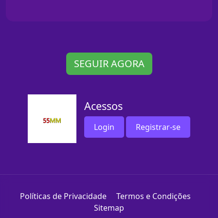
SEGUIR AGORA
Acessos
Login
Registrar-se
Políticas de Privacidade
Termos e Condições
Sitemap