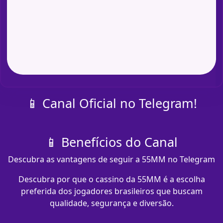
📱 Canal Oficial no Telegram!
📱 Benefícios do Canal
Descubra as vantagens de seguir a 55MM no Telegram
Descubra por que o cassino da 55MM é a escolha
preferida dos jogadores brasileiros que buscam
qualidade, segurança e diversão.