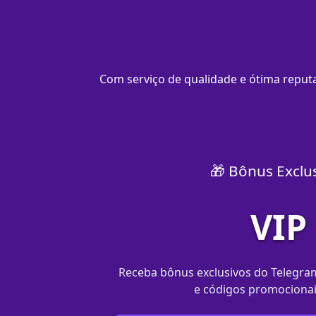
Com serviço de qualidade e ótima reputa
🎁 Bônus Exclu
VIP
Receba bônus exclusivos do Telegra
e códigos promocionai