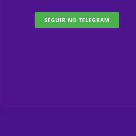
SEGUIR NO TELEGRAM