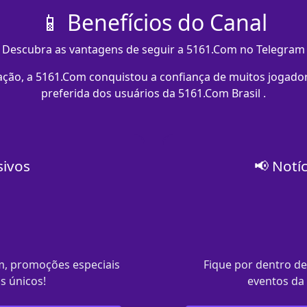
📱 Benefícios do Canal
Descubra as vantagens de seguir a 5161.Com no Telegram
ção, a 5161.Com conquistou a confiança de muitos jogador
preferida dos usuários da 5161.Com Brasil .
sivos
📢 Notí
m, promoções especiais
Fique por dentro d
s únicos!
eventos da