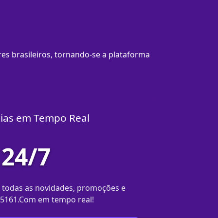
es brasileiros, tornando-se a plataforma
cias em Tempo Real
24/7
e todas as novidades, promoções e
 5161.Com em tempo real!