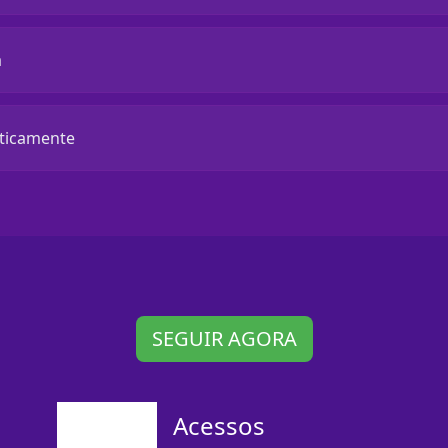
a
aticamente
SEGUIR AGORA
Acessos