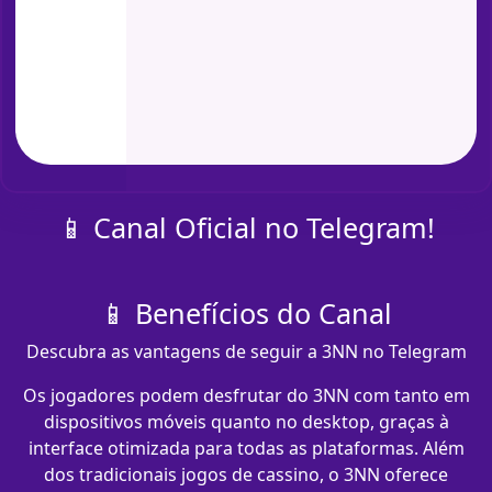
📱 Canal Oficial no Telegram!
📱 Benefícios do Canal
Descubra as vantagens de seguir a 3NN no Telegram
Os jogadores podem desfrutar do 3NN com​ tanto em
dispositivos móveis quanto no desktop, graças à
interface otimizada para todas as plataformas. Além
dos tradicionais jogos de cassino, o 3NN oferece