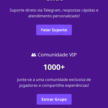
Suporte direto via Telegram, respostas rápidas e
atendimento personalizado!
Falar Suporte
👥 Comunidade VIP
1000+
Junte-se a uma comunidade exclusiva de
jogadores e compartilhe experiências!
Entrar Grupo