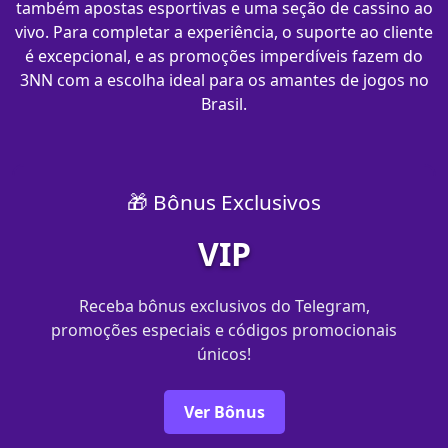
também apostas esportivas e uma seção de cassino ao
vivo. Para completar a experiência, o suporte ao cliente
é excepcional, e as promoções imperdíveis fazem do
3NN com​ a escolha ideal para os amantes de jogos no
Brasil.
🎁 Bônus Exclusivos
VIP
Receba bônus exclusivos do Telegram,
promoções especiais e códigos promocionais
únicos!
Ver Bônus