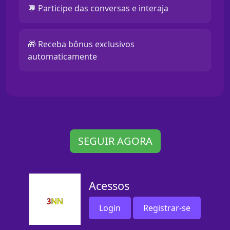
💬 Participe das conversas e interaja
🎁 Receba bônus exclusivos
automaticamente
SEGUIR AGORA
Acessos
Login
Registrar-se