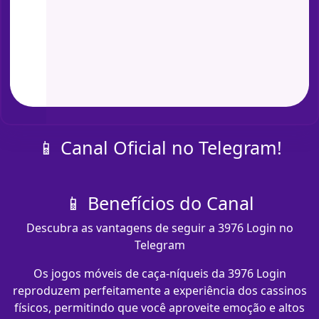
📱 Canal Oficial no Telegram!
📱 Benefícios do Canal
Descubra as vantagens de seguir a 3976 Login no
Telegram
Os jogos móveis de caça-níqueis da 3976 Login
reproduzem perfeitamente a experiência dos cassinos
físicos, permitindo que você aproveite emoção e altos