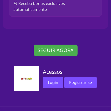
🎁 Receba bônus exclusivos
automaticamente
SEGUIR AGORA
Acessos
Login
Registrar-se