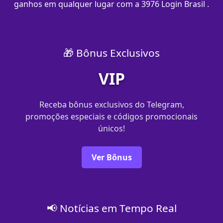
ganhos em qualquer lugar com a 3976 Login Brasil .
🎁 Bônus Exclusivos
VIP
Receba bônus exclusivos do Telegram,
promoções especiais e códigos promocionais
únicos!
Ver Bônus
📢 Notícias em Tempo Real