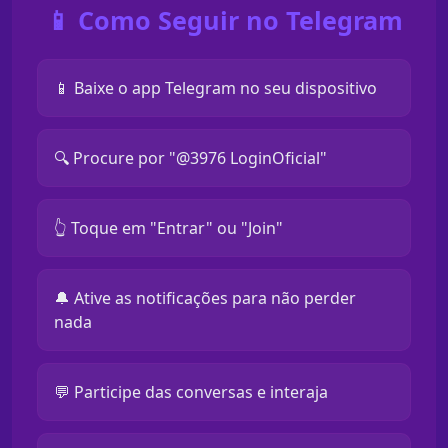
📱 Como Seguir no Telegram
📱 Baixe o app Telegram no seu dispositivo
🔍 Procure por "@3976 LoginOficial"
👆 Toque em "Entrar" ou "Join"
🔔 Ative as notificações para não perder
nada
💬 Participe das conversas e interaja