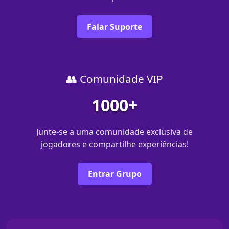
Falar Suporte
👥 Comunidade VIP
1000+
Junte-se a uma comunidade exclusiva de
jogadores e compartilhe experiências!
Entrar Grupo