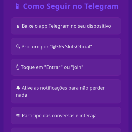
📱 Como Seguir no Telegram
📱 Baixe o app Telegram no seu dispositivo
🔍 Procure por "@365 SlotsOficial"
👆 Toque em "Entrar" ou "Join"
🔔 Ative as notificações para não perder
nada
💬 Participe das conversas e interaja