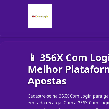
📱 356X Com Log
Melhor Platafor
Apostas
Cadastre-se na 356X Com Login para ga
em cada recarga. Com a 356X Com Login