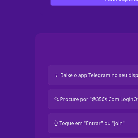
📱 Baixe o app Telegram no seu disp
🔍 Procure por "@356X Com LoginOfi
👆 Toque em "Entrar" ou "Join"