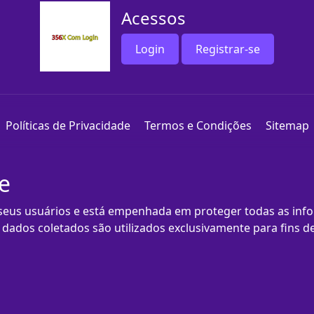
Acessos
Login
Registrar-se
Políticas de Privacidade
Termos e Condições
Sitemap
de
 seus usuários e está empenhada em proteger todas as inf
dados coletados são utilizados exclusivamente para fins d