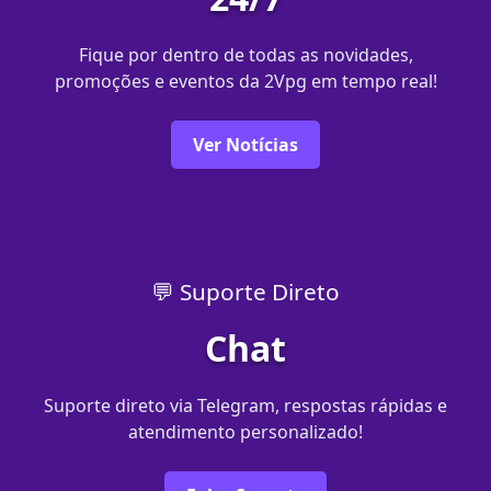
Fique por dentro de todas as novidades,
promoções e eventos da 2Vpg em tempo real!
Ver Notícias
💬 Suporte Direto
Chat
Suporte direto via Telegram, respostas rápidas e
atendimento personalizado!