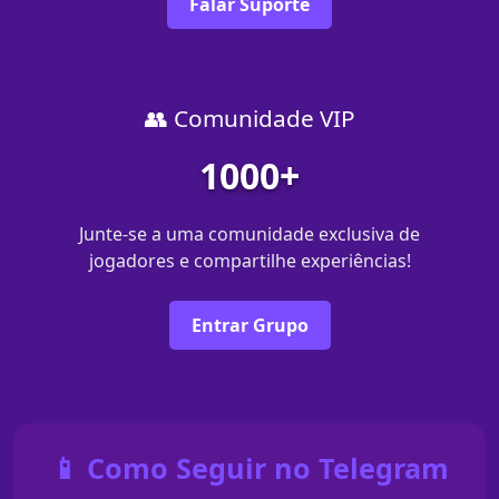
Falar Suporte
👥 Comunidade VIP
1000+
Junte-se a uma comunidade exclusiva de
jogadores e compartilhe experiências!
Entrar Grupo
📱 Como Seguir no Telegram