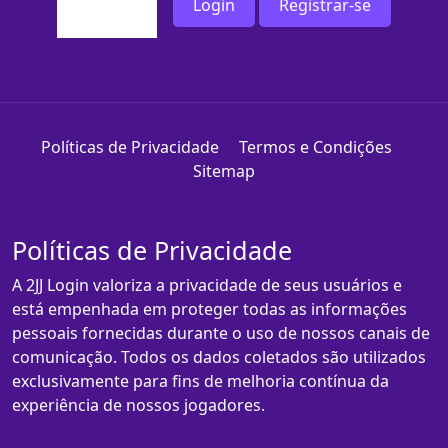
Login
Registrar-se
Políticas de Privacidade
Termos e Condições
Sitemap
Políticas de Privacidade
A 2JJ Login valoriza a privacidade de seus usuários e
está empenhada em proteger todas as informações
pessoais fornecidas durante o uso de nossos canais de
comunicação. Todos os dados coletados são utilizados
exclusivamente para fins de melhoria contínua da
experiência de nossos jogadores.