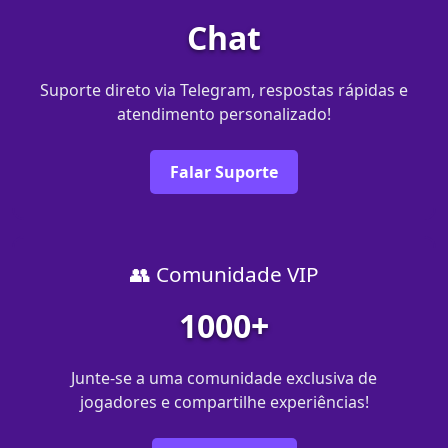
Chat
Suporte direto via Telegram, respostas rápidas e
atendimento personalizado!
Falar Suporte
👥 Comunidade VIP
1000+
Junte-se a uma comunidade exclusiva de
jogadores e compartilhe experiências!