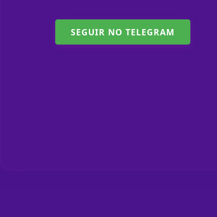
SEGUIR NO TELEGRAM