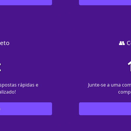
reto
👥 
t
espostas rápidas e
Junte-se a uma com
lizado!
compa
e