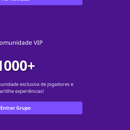
Comunidade VIP
1000+
unidade exclusiva de jogadores e
rtilhe experiências!
Entrar Grupo