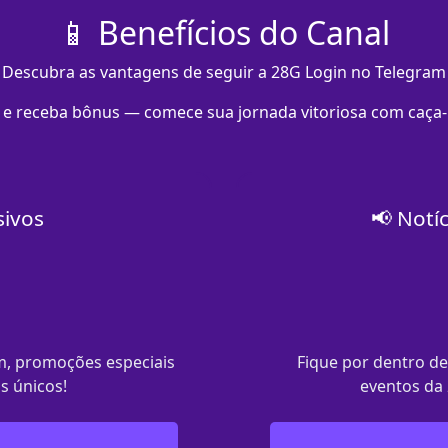
📱 Benefícios do Canal
Descubra as vantagens de seguir a 28G Login no Telegram
l e receba bônus — comece sua jornada vitoriosa com caça-n
sivos
📢 Notí
m, promoções especiais
Fique por dentro d
s únicos!
eventos da