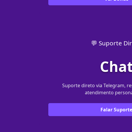
💬 Suporte Di
Cha
Suporte direto via Telegram, r
atendimento persona
Falar Suport