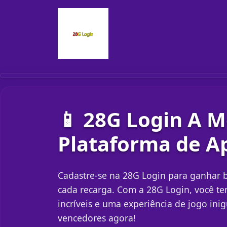
📱 28G Login A M
Plataforma de A
Cadastre-se na 28G Login para ganhar 
cada recarga. Com a 28G Login, você t
incríveis e uma experiência de jogo inig
vencedores agora!