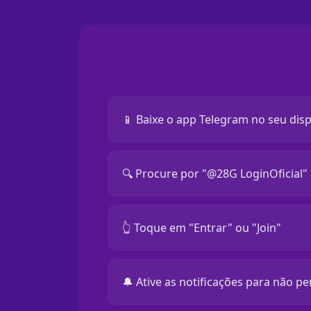
📱 Baixe o app Telegram no seu disp
🔍 Procure por "@28G LoginOficial"
👆 Toque em "Entrar" ou "Join"
🔔 Ative as notificações para não p