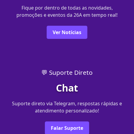
Fique por dentro de todas as novidades,
promoções e eventos da 26A em tempo real!
Ver Notícias
💬 Suporte Direto
Chat
Suporte direto via Telegram, respostas rápidas e
atendimento personalizado!
Falar Suporte