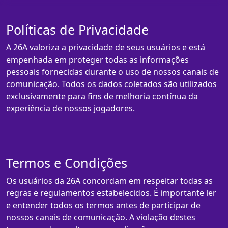
Políticas de Privacidade
A 26A valoriza a privacidade de seus usuários e está
empenhada em proteger todas as informações
pessoais fornecidas durante o uso de nossos canais de
comunicação. Todos os dados coletados são utilizados
exclusivamente para fins de melhoria contínua da
experiência de nossos jogadores.
Termos e Condições
Os usuários da 26A concordam em respeitar todas as
regras e regulamentos estabelecidos. É importante ler
e entender todos os termos antes de participar de
nossos canais de comunicação. A violação destes