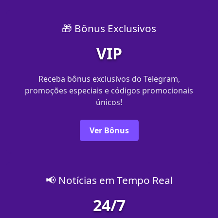
🎁 Bônus Exclusivos
VIP
Receba bônus exclusivos do Telegram,
promoções especiais e códigos promocionais
únicos!
Ver Bônus
📢 Notícias em Tempo Real
24/7