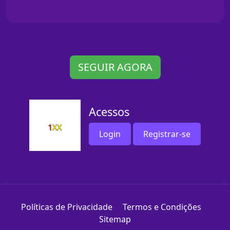
SEGUIR AGORA
Acessos
Login
Registrar-se
Políticas de Privacidade
Termos e Condições
Sitemap