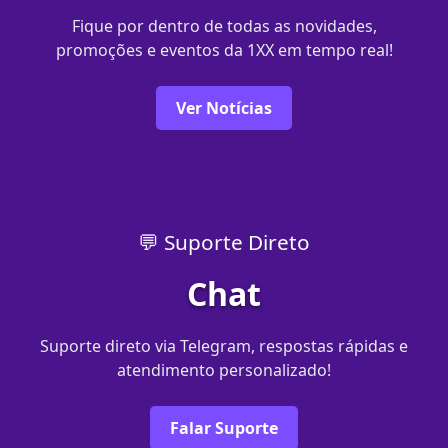
Fique por dentro de todas as novidades,
promoções e eventos da 1XX em tempo real!
Ver Notícias
💬 Suporte Direto
Chat
Suporte direto via Telegram, respostas rápidas e
atendimento personalizado!
Falar Suporte