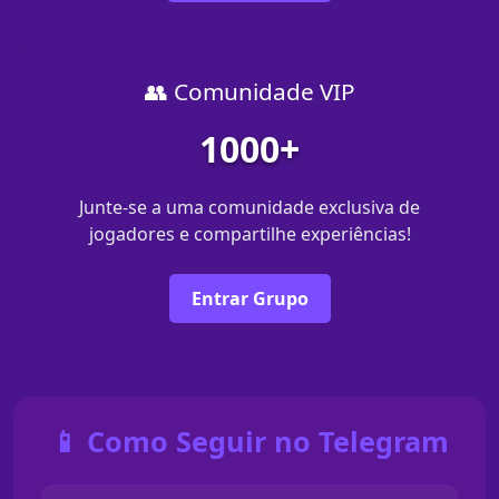
👥 Comunidade VIP
1000+
Junte-se a uma comunidade exclusiva de
jogadores e compartilhe experiências!
Entrar Grupo
📱 Como Seguir no Telegram