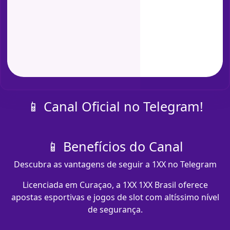
📱 Canal Oficial no Telegram!
📱 Benefícios do Canal
Descubra as vantagens de seguir a 1XX no Telegram
Licenciada em Curaçao, a 1XX 1XX Brasil oferece
apostas esportivas e jogos de slot com altíssimo nível
de segurança.